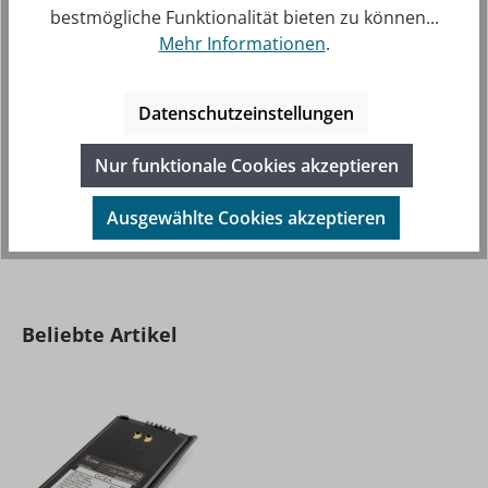
bestmögliche Funktionalität bieten zu können...
25KHZ/8.33KHZ KANALRASTER, EINER STARKEN 6
Mehr Informationen
.
WATT SENDELEISTUNG SOWIE BLUETOOTH®-F…
MEHR
INFOS ZUM HERSTELLER
Datenschutzeinstellungen
FOLGENDE INFOS ZUM HERSTELLER SIND
Nur funktionale Cookies akzeptieren
VERFÜBAR...
MEHR
Ausgewählte Cookies akzeptieren
Produktgalerie überspringen
Beliebte Artikel