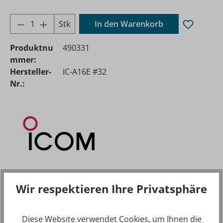
Produkt Anzahl: Gib den gewünschten Wer
Stk
In den Warenkorb
Produktnu
490331
mmer:
Hersteller-
IC-A16E #32
Nr.:
Wir respektieren Ihre Privatsphäre
BESCHREIBUNG
Diese Website verwendet Cookies, um Ihnen die
DAS ICOM IC-A16E (#32) BRILLIERT MIT