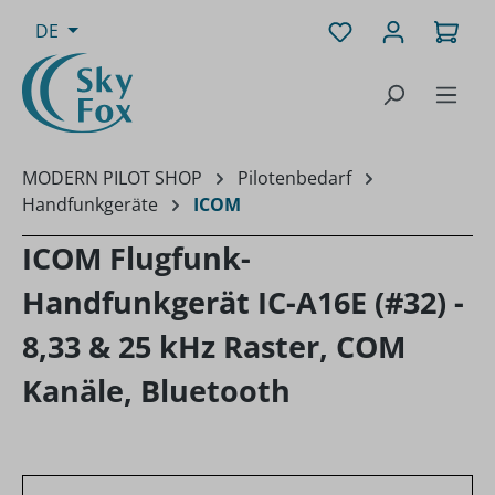
Zum Hauptinhalt springen
Du hast 0 Produk
Ware
DE
MODERN PILOT SHOP
Pilotenbedarf
Handfunkgeräte
ICOM
ICOM Flugfunk-
Handfunkgerät IC-A16E (#32) -
8,33 & 25 kHz Raster, COM
Kanäle, Bluetooth
Bildergalerie überspringen