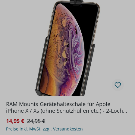
RAM Mounts Gerätehalteschale für Apple
iPhone X / Xs (ohne Schutzhüllen etc.) - 2-Loch
AMPS-Anbindung (Trapez), Schrauben-Set
Regulärer Preis:
Verkaufspreis:
14,95 €
24,95 €
Preise inkl. MwSt. zzgl. Versandkosten