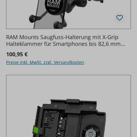
RAM Mounts Saugfuss-Halterung mit X-Grip
Halteklammer für Smartphones bis 82,6 mm
Breite - B-Kugel (1 Zoll), kurzer Verbindungsarm
Regulärer Preis:
100,95 €
(ca. 50 mm)
Preise inkl. MwSt. zzgl. Versandkosten