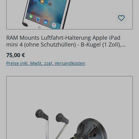
RAM Mounts Luftfahrt-Halterung Apple iPad
mini 4 (ohne Schutzhüllen) - B-Kugel (1 Zoll),
mittlerer Verbindungsarm, Panelklammer
Regulärer Preis:
75,00 €
Preise inkl. MwSt. zzgl. Versandkosten