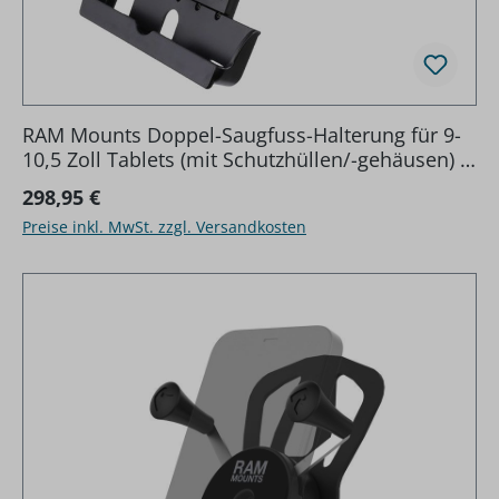
RAM Mounts Doppel-Saugfuss-Halterung für 9-
10,5 Zoll Tablets (mit Schutzhüllen/-gehäusen) -
B-Kugel (1 Zoll), Tab-Tite Halteschale, kurzer
Regulärer Preis:
298,95 €
Verbindungs
Preise inkl. MwSt. zzgl. Versandkosten