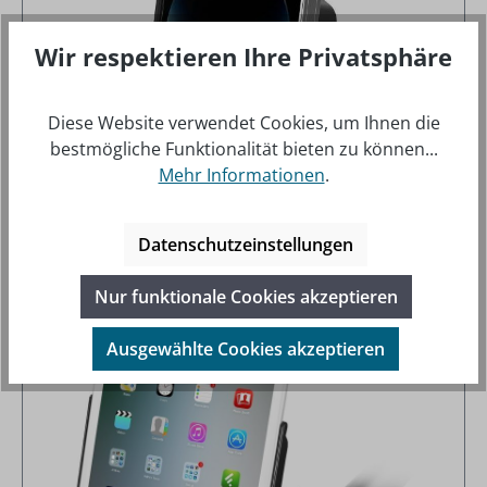
Wir respektieren Ihre Privatsphäre
Diese Website verwendet Cookies, um Ihnen die
RAM Mounts EZ-Roll'r Form-Fit Halteschale für
bestmögliche Funktionalität bieten zu können...
Apple iPhone 13, 13 Pro, 14, 14 Pro, 15 & 16 -
Mehr Informationen
.
Ohne Schutzhülle
Regulärer Preis:
22,95 €
Preise inkl. MwSt. zzgl. Versandkosten
Datenschutzeinstellungen
Nur funktionale Cookies akzeptieren
Ausgewählte Cookies akzeptieren