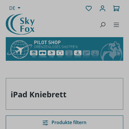
Zum Hauptinhalt springen
Du hast 0 Produk
Ware
DE
iPad Kniebrett
Produkte filtern