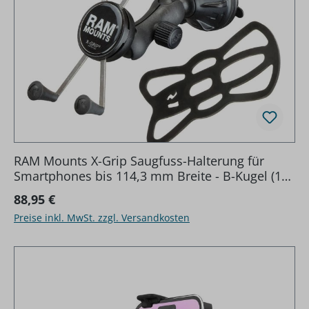
RAM Mounts X-Grip Saugfuss-Halterung für
Smartphones bis 114,3 mm Breite - B-Kugel (1
Zoll), kurzer Verbindungsarm (ca. 50 mm)
Regulärer Preis:
88,95 €
Preise inkl. MwSt. zzgl. Versandkosten