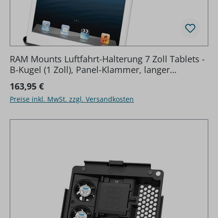
RAM Mounts Luftfahrt-Halterung 7 Zoll Tablets -
B-Kugel (1 Zoll), Panel-Klammer, langer
Verbindungsarm, Tab-Tite Halteschale
Regulärer Preis:
163,95 €
Preise inkl. MwSt. zzgl. Versandkosten