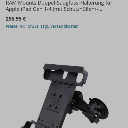
RAM Mounts Doppel-Saugfuss-Halterung für
Apple iPad Gen 1-4 (mit Schutzhüllen/-
gehäusen) - B-Kugel (1 Zoll), Tab-Tite
Regulärer Preis:
256,95 €
Halteschale, kurzer Verbindungsa
Preise inkl. MwSt. zzgl. Versandkosten