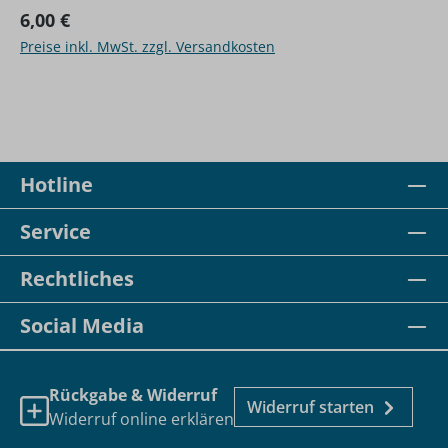
Regulärer Preis:
6,00 €
Preise inkl. MwSt. zzgl. Versandkosten
Hotline
Service
Rechtliches
Social Media
Rückgabe & Widerruf
Widerruf starten
Widerruf online erklären