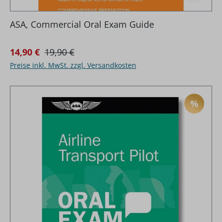
ASA, Commercial Oral Exam Guide
Regulärer Preis:
Verkaufspreis:
14,90 €
19,90 €
Preise inkl. MwSt. zzgl. Versandkosten
%
RABAT