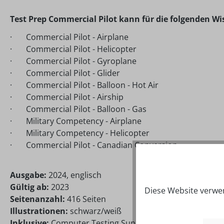
Test Prep Commercial Pilot kann für die folgenden 
·
Commercial Pilot - Airplane
·
Commercial Pilot - Helicopter
·
Commercial Pilot - Gyroplane
·
Commercial Pilot - Glider
·
Commercial Pilot - Balloon - Hot Air
·
Commercial Pilot - Airship
·
Commercial Pilot - Balloon - Gas
·
Military Competency - Airplane
·
Military Competency - Helicopter
·
Commercial Pilot - Canadian Conversion
Ausgabe:
2024, englisch
G
ültig ab:
2023
Diese Website verwen
Seitenanzahl:
416 Seiten
Illustrationen:
schwarz/wei
ß
Inklusive:
Computer Testing Supplement (CT-8080-1E)