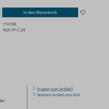
ib den gewünschten Wert ein oder benutz
In den Warenkorb
110100
ASA-TP-C-24
Fragen zum Artikel?
Weitere Artikel von ASA
der