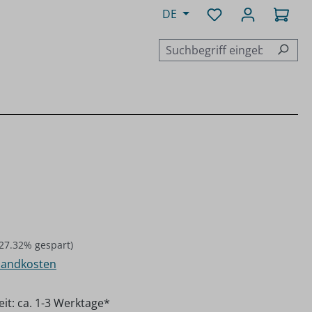
Du hast 0 Produk
Ware
DE
r Preis:
(27.32% gespart)
rsandkosten
eit: ca. 1-3 Werktage*