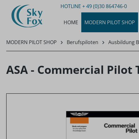
HOTLINE
+ 49 (0)30 864746-0
m Hauptinhalt springen
Zur Suche springen
Zur Hauptnavigation springen
HOME
MODERN PILOT SHOP
MODERN PILOT SHOP
Berufspiloten
Ausbildung B
ASA - Commercial Pilot 
Bildergalerie überspringen