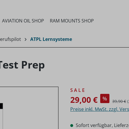
AVIATION OIL SHOP
RAM MOUNTS SHOP
erufspilot
ATPL Lernsysteme
Test Prep
Verkaufspreis:
S A L E
29,00 €
%
Reguläre
39,90 €
Preise inkl. MwSt. zzgl. Ve
Sofort verfügbar, Lieferz