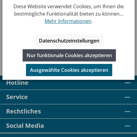
Diese Website verwendet Cookies, um Ihnen die
bestmögliche Funktionalität bieten zu können...
Randolph Concorde Größe 52 (klein) - schwarzer
Mehr Informationen
.
Rahmen, Gläser grau, Golfbügel
Regulärer Preis:
Verkaufspreis:
155,00 €
175,00 €
Preise inkl. MwSt. zzgl. Versandkosten
Datenschutzeinstellungen
Nur funktionale Cookies akzeptieren
Ausgewählte Cookies akzeptieren
Hotline
Service
Rechtliches
Social Media