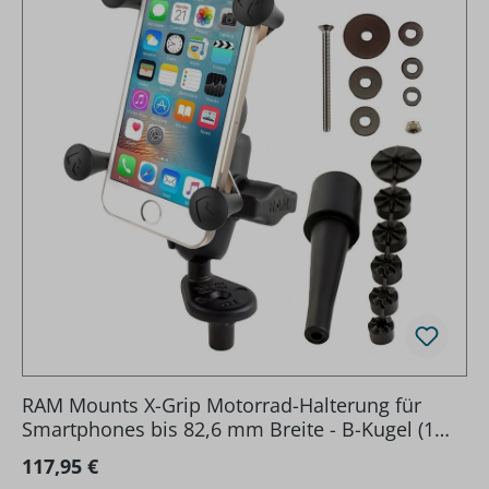
RAM Mounts X-Grip Motorrad-Halterung für
Smartphones bis 82,6 mm Breite - B-Kugel (1
Zoll), Lenkerkopf-Adapter, kurzer
Regulärer Preis:
117,95 €
Verbindungsarm