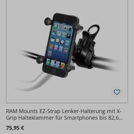
RAM Mounts EZ-Strap Lenker-Halterung mit X-
Grip Halteklammer für Smartphones bis 82,6
mm Breite - direkte Anbindung
Regulärer Preis:
75,95 €