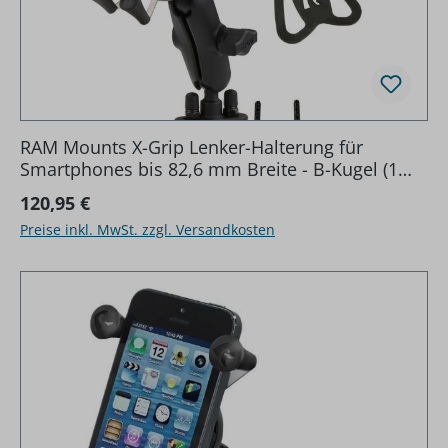
RAM Mounts X-Grip Lenker-Halterung für
Smartphones bis 82,6 mm Breite - B-Kugel (1
Zoll), Schraubklemme, mittlerer
Regulärer Preis:
120,95 €
Verbindungsarm
Preise inkl. MwSt. zzgl. Versandkosten