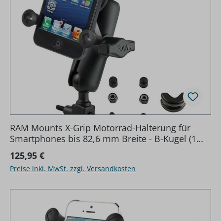
RAM Mounts X-Grip Motorrad-Halterung für
Smartphones bis 82,6 mm Breite - B-Kugel (1
Zoll), Basisbefestigung
Regulärer Preis:
125,95 €
(Lenker/Bremse/Kupplung), mittlerer Verbi
Preise inkl. MwSt. zzgl. Versandkosten