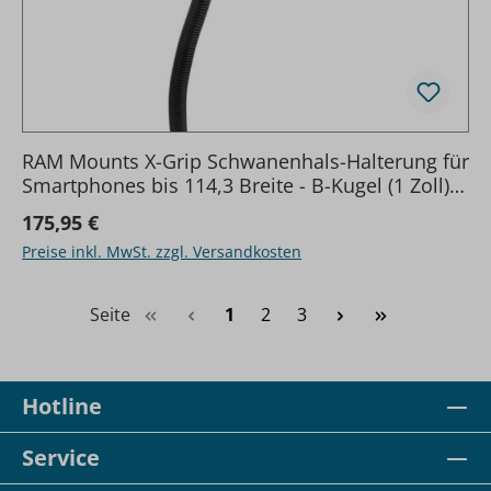
RAM Mounts X-Grip Schwanenhals-Halterung für
Smartphones bis 114,3 Breite - B-Kugel (1 Zoll),
Pod-Basis (für Fahrzeugsitz)
Regulärer Preis:
175,95 €
Preise inkl. MwSt. zzgl. Versandkosten
Seite
Seite
Seite
Seite
1
2
3
Hotline
Service