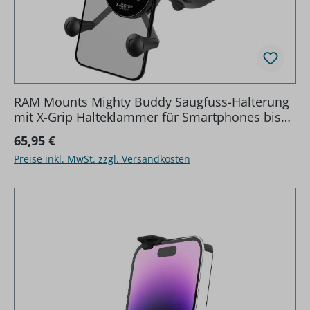
RAM Mounts Mighty Buddy Saugfuss-Halterung
mit X-Grip Halteklammer für Smartphones bis
82,6 mm Breite - direkte Anbindung
Regulärer Preis:
65,95 €
Preise inkl. MwSt. zzgl. Versandkosten