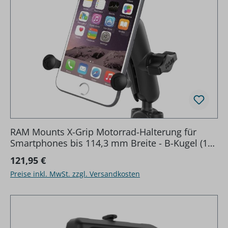
RAM Mounts X-Grip Motorrad-Halterung für
Smartphones bis 114,3 mm Breite - B-Kugel (1
Zoll), Torque-Schraubklemme (Durchmesser 9,5-
Regulärer Preis:
121,95 €
15,8 mm), mittlerer
Preise inkl. MwSt. zzgl. Versandkosten