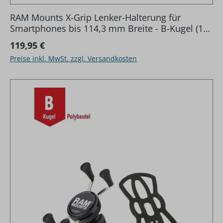
RAM Mounts X-Grip Lenker-Halterung für
Smartphones bis 114,3 mm Breite - B-Kugel (1
Zoll), Schelle (RAM-B-231Z), mittlerer
Regulärer Preis:
119,95 €
Verbindungsarm
Preise inkl. MwSt. zzgl. Versandkosten