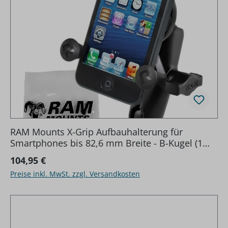
RAM Mounts X-Grip Aufbauhalterung für
Smartphones bis 82,6 mm Breite - B-Kugel (1
Zoll), Diamond-Basisplatte (Trapez), mittlerer
Regulärer Preis:
104,95 €
Verbindungsarm, Schra
Preise inkl. MwSt. zzgl. Versandkosten