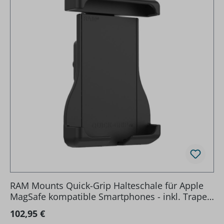
RAM Mounts Quick-Grip Halteschale für Apple
MagSafe kompatible Smartphones - inkl. Trapez-
Basisplatte, B-Kugel (1 Zoll)
Regulärer Preis:
102,95 €