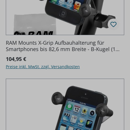
RAM Mounts X-Grip Aufbauhalterung für
Smartphones bis 82,6 mm Breite - B-Kugel (1
Zoll), Diamond-Basisplatte (Trapez), mittlerer
Regulärer Preis:
104,95 €
Verbindungsarm, Schra
Preise inkl. MwSt. zzgl. Versandkosten