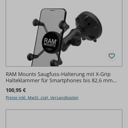
RAM Mounts Saugfuss-Halterung mit X-Grip
Halteklammer für Smartphones bis 82,6 mm
Breite - B-Kugel (1 Zoll), kurzer Verbindungsarm
Regulärer Preis:
100,95 €
(ca. 50 mm)
Preise inkl. MwSt. zzgl. Versandkosten