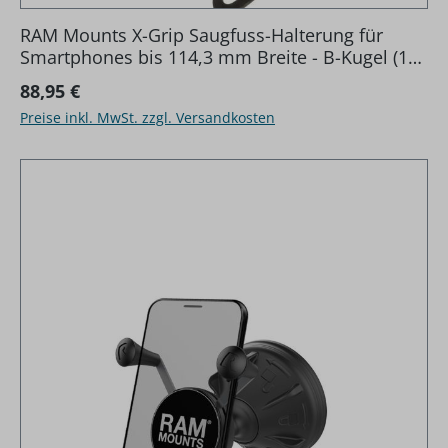
RAM Mounts X-Grip Saugfuss-Halterung für
Smartphones bis 114,3 mm Breite - B-Kugel (1
Zoll), kurzer Verbindungsarm (ca. 50 mm)
Regulärer Preis:
88,95 €
Preise inkl. MwSt. zzgl. Versandkosten