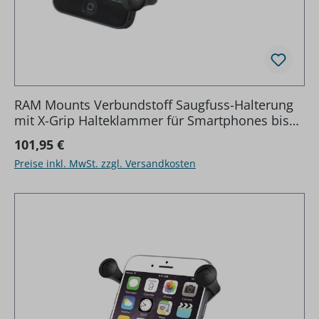
RAM Mounts Verbundstoff Saugfuss-Halterung
mit X-Grip Halteklammer für Smartphones bis
82,6 mm Breite - B-Kugel (1 Zoll), mittlerer
Regulärer Preis:
101,95 €
Verbindungsarm (ca
Preise inkl. MwSt. zzgl. Versandkosten