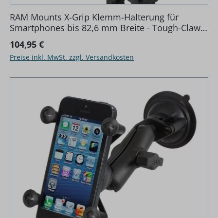
RAM Mounts X-Grip Klemm-Halterung für
Smartphones bis 82,6 mm Breite - Tough-Claw
klein (Durchmesser 15,9-29,0 mm), direkte X-
Regulärer Preis:
104,95 €
Grip-Anbindung
Preise inkl. MwSt. zzgl. Versandkosten