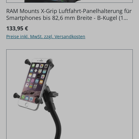
RAM Mounts X-Grip Luftfahrt-Panelhalterung für
Smartphones bis 82,6 mm Breite - B-Kugel (1
Zoll), Panelklammer, kurzer Verbindungsarm
Regulärer Preis:
133,95 €
Preise inkl. MwSt. zzgl. Versandkosten