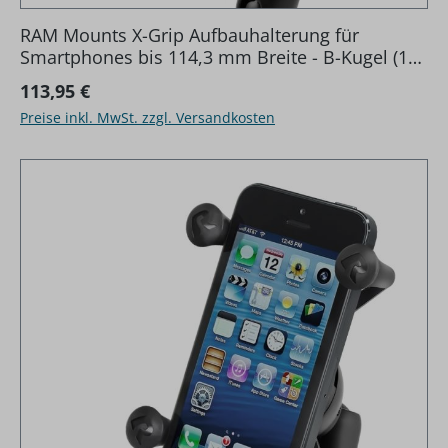
RAM Mounts X-Grip Aufbauhalterung für
Smartphones bis 114,3 mm Breite - B-Kugel (1
Zoll), Diamond-Basisplatte (Trapez), mittlerer
Regulärer Preis:
113,95 €
Verbindungsarm
Preise inkl. MwSt. zzgl. Versandkosten