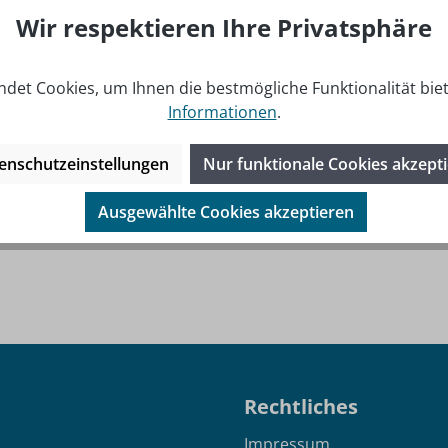
Wir respektieren Ihre Privatsphäre
det Cookies, um Ihnen die bestmögliche Funktionalität bie
Informationen
.
Smoke Oil - 20 Liter
enschutzeinstellungen
Nur funktionale Cookies akzept
Preis:
Ausgewählte Cookies akzeptieren
 MwSt. zzgl. Versandkosten
Rechtliches
Impressum