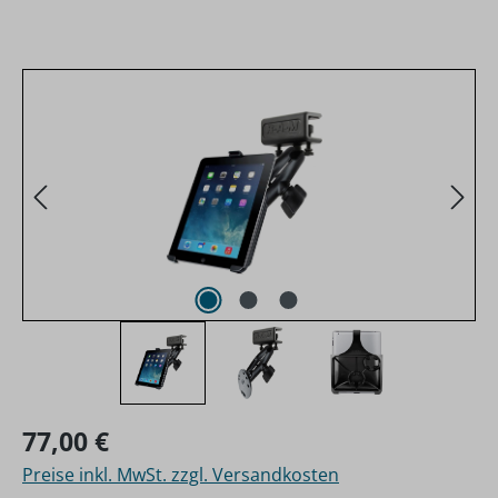
Bildergalerie überspringen
Regulärer Preis:
77,00 €
Preise inkl. MwSt. zzgl. Versandkosten