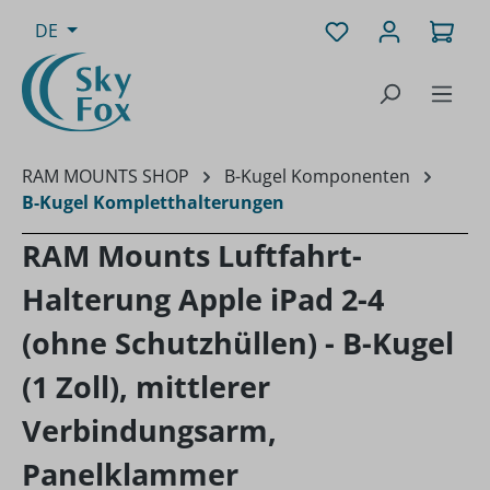
Zum Hauptinhalt springen
Du hast 0 Produk
Ware
DE
RAM MOUNTS SHOP
B-Kugel Komponenten
B-Kugel Kompletthalterungen
RAM Mounts Luftfahrt-
Halterung Apple iPad 2-4
(ohne Schutzhüllen) - B-Kugel
(1 Zoll), mittlerer
Verbindungsarm,
Panelklammer