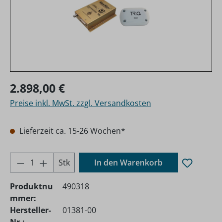
Regulärer Preis:
2.898,00 €
Preise inkl. MwSt. zzgl. Versandkosten
Lieferzeit ca. 15-26 Wochen*
Produkt Anzahl: Gib den gewünschten Wer
Stk
In den Warenkorb
Produktnu
490318
mmer:
Hersteller-
01381-00