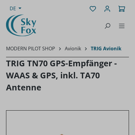
Zum Hauptinhalt springen
Du hast 0 Produk
Ware
DE
MODERN PILOT SHOP
Avionik
TRIG Avionik
TRIG TN70 GPS-Empfänger -
WAAS & GPS, inkl. TA70
Antenne
Bildergalerie überspringen