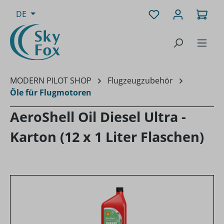
Zum Hauptinhalt springen
Du hast 0 Produk
Ware
DE
MODERN PILOT SHOP
Flugzeugzubehör
Öle für Flugmotoren
AeroShell Oil Diesel Ultra -
Karton (12 x 1 Liter Flaschen)
Bildergalerie überspringen