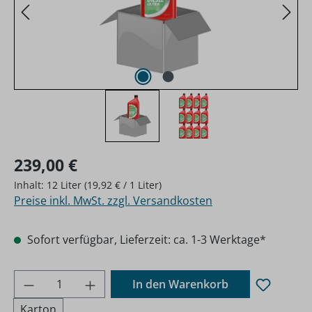
Regulärer Preis:
239,00 €
Inhalt:
12 Liter
(19,92 € / 1 Liter)
Preise inkl. MwSt. zzgl. Versandkosten
Sofort verfügbar, Lieferzeit: ca. 1-3 Werktage*
Produkt Anzahl: Gib den gewünschten Wer
In den Warenkorb
Karton