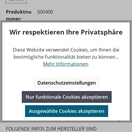
Produktnu
500400
mmer:
Hersteller-
550041290
Wir respektieren Ihre Privatsphäre
Nr.:
Diese Website verwendet Cookies, um Ihnen die
bestmögliche Funktionalität bieten zu können...
Mehr Informationen
.
BESCHREIBUNG
Datenschutzeinstellungen
AEROSHELL OIL DIESEL ULTRA IST EIN VOLL
SYNTHETISCHES MEHRBEREICHS-MOTORENÖL ZUR
Nur funktionale Cookies akzeptieren
VERWENDUNG IN DER NEUEN GENERATION VON L…
MEHR
Ausgewählte Cookies akzeptieren
INFOS ZUM HERSTELLER
FOLGENDE INFOS ZUM HERSTELLER SIND