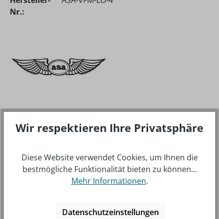
Hersteller-
ASA-VFM-LO-4
Nr.:
Wir respektieren Ihre Privatsphäre
BESCHREIBUNG
DIESES ERSTKLASSIGE HANDBUCH IST SEIT JAHREN
Diese Website verwendet Cookies, um Ihnen die
BEKANNT ALS DAS ROTE MANÖVER-BUCH. DAS
bestmögliche Funktionalität bieten zu können...
BUCH IST DURCHGEHEND ILLUSTRIERT…
MEHR
Mehr Informationen
.
Datenschutzeinstellungen