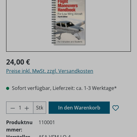
Regulärer Preis:
24,00 €
Preise inkl. MwSt. zzgl. Versandkosten
Sofort verfügbar, Lieferzeit: ca. 1-3 Werktage*
Produkt Anzahl: Gib den gewünschten Wer
Stk
In den Warenkorb
Produktnu
110001
mmer: