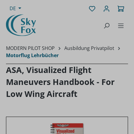
Zum Hauptinhalt springen
Du hast 0 Produk
Ware
DE
MODERN PILOT SHOP
Ausbildung Privatpilot
Motorflug Lehrbücher
ASA, Visualized Flight
Maneuvers Handbook - For
Low Wing Aircraft
Bildergalerie überspringen