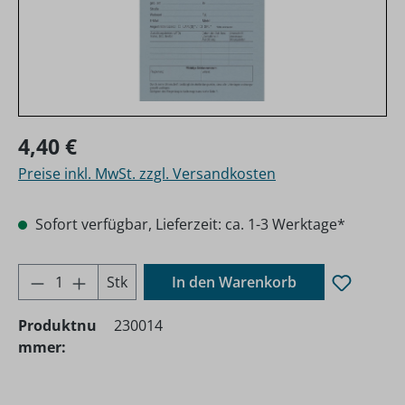
Regulärer Preis:
4,40 €
Preise inkl. MwSt. zzgl. Versandkosten
Sofort verfügbar, Lieferzeit: ca. 1-3 Werktage*
Produkt Anzahl: Gib den gewünschten Wer
Stk
In den Warenkorb
Produktnu
230014
mmer: