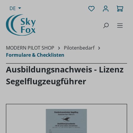
Zum Hauptinhalt springen
Du hast 0 Produk
Ware
DE
MODERN PILOT SHOP
Pilotenbedarf
Formulare & Checklisten
Ausbildungsnachweis - Lizenz
Segelflugzeugführer
Bildergalerie überspringen