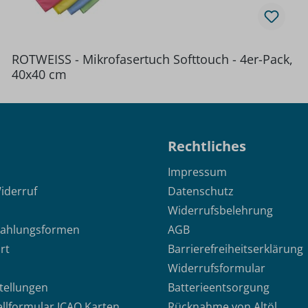
ROTWEISS - Mikrofasertuch Softtouch - 4er-Pack,
40x40 cm
Rechtliches
Impressum
iderruf
Datenschutz
Widerrufsbelehrung
Zahlungsformen
AGB
rt
Barrierefreiheitserklärung
Widerrufsformular
stellungen
Batterieentsorgung
ellformular ICAO Karten
Rücknahme von Altöl