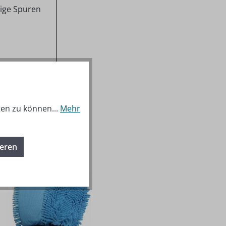
tige Spuren
ten zu können...
Mehr
ieren