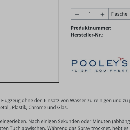
Produkt Anzahl: G
Flasche
Produktnummer:
Hersteller-Nr.:
 Flugzeug ohne den Einsatz von Wasser zu reinigen und zu 
etall, Plastik, Chrome und Glas.
ht eingerieben. Nach einigen Sekunden oder Minuten (abhäng
aten Tuch abwischen. Während das Spray trocknet, hebt e