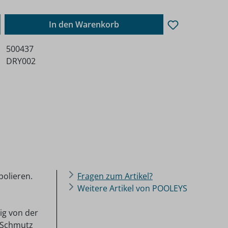
ib den gewünschten Wert ein oder benutz
In den Warenkorb
500437
DRY002
polieren.
Fragen zum Artikel?
Weitere Artikel von POOLEYS
ig von der
s Schmutz