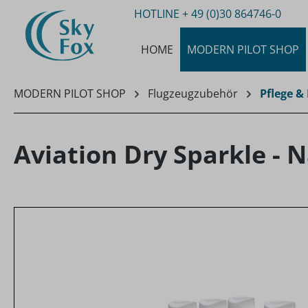
HOTLINE
+ 49 (0)30 864746-0
m Hauptinhalt springen
Zur Suche springen
Zur Hauptnavigation springen
HOME
MODERN PILOT SHOP
MODERN PILOT SHOP
Flugzeugzubehör
Pflege &
Aviation Dry Sparkle - 
Bildergalerie überspringen