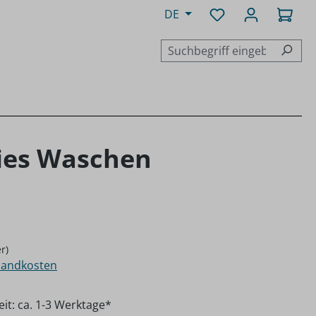
Du hast 0 Produk
Ware
DE
eies Waschen
er)
rsandkosten
eit: ca. 1-3 Werktage*