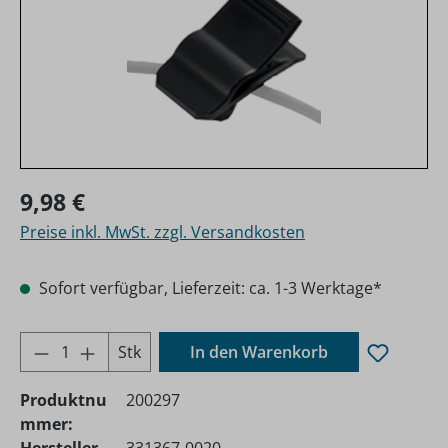
Regulärer Preis:
9,98 €
Preise inkl. MwSt. zzgl. Versandkosten
Sofort verfügbar, Lieferzeit: ca. 1-3 Werktage*
Produkt Anzahl: Gib den gewünschten Wer
Stk
In den Warenkorb
Produktnu
200297
mmer: