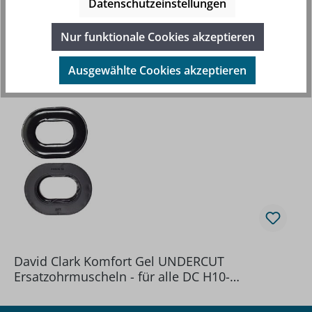
Datenschutzeinstellungen
Nur funktionale Cookies akzeptieren
Ausgewählte Cookies akzeptieren
Produktgalerie überspringen
Einzelne Komponenten
David Clark Komfort Gel UNDERCUT
Ersatzohrmuscheln - für alle DC H10-
Headsetserien (40863G-02)