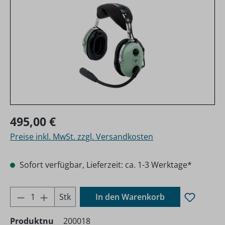
Regulärer Preis:
495,00 €
Preise inkl. MwSt. zzgl. Versandkosten
Sofort verfügbar, Lieferzeit: ca. 1-3 Werktage*
Produkt Anzahl: Gib den gewünschten Wer
Stk
In den Warenkorb
Produktnu
200018