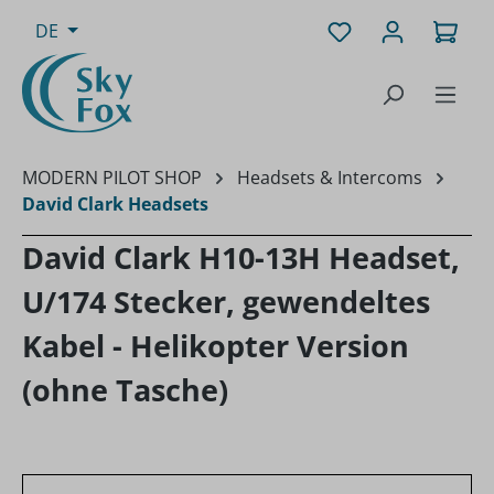
Zum Hauptinhalt springen
Du hast 0 Produk
Ware
DE
MODERN PILOT SHOP
Headsets & Intercoms
David Clark Headsets
David Clark H10-13H Headset,
U/174 Stecker, gewendeltes
Kabel - Helikopter Version
(ohne Tasche)
Bildergalerie überspringen