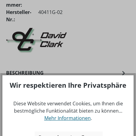
mmer:
Hersteller-
40411G-02
Nr.:
BESCHREIBUNG
DIESES DAVID CLARK HEADSET IST DIE SPEZIELLE
Wir respektieren Ihre Privatsphäre
VARIANTE FÜR HELIKOPTER-PILOTEN. ES WIRD MIT
GEWENDELTEM KABEL UND U/17…
MEHR
Diese Website verwendet Cookies, um Ihnen die
INFOS ZUM HERSTELLER
bestmögliche Funktionalität bieten zu können...
FOLGENDE INFOS ZUM HERSTELLER SIND
Mehr Informationen
.
VERFÜBAR...
MEHR