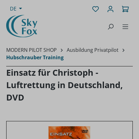
Zum Hauptinhalt springen
Du hast 0 Produk
Ware
DE
MODERN PILOT SHOP
Ausbildung Privatpilot
Hubschrauber Training
Einsatz für Christoph -
Luftrettung in Deutschland,
DVD
Bildergalerie überspringen