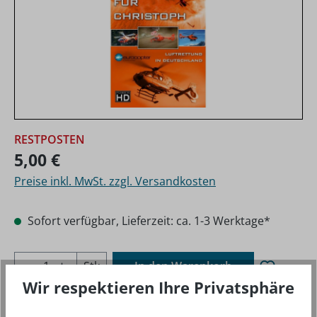
Regulärer Preis:
RESTPOSTEN
5,00 €
Preise inkl. MwSt. zzgl. Versandkosten
Sofort verfügbar, Lieferzeit: ca. 1-3 Werktage*
Produkt Anzahl: Gib den gewünschten Wer
Stk
In den Warenkorb
Wir respektieren Ihre Privatsphäre
Produktnu
240181