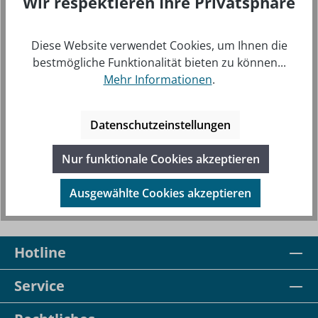
Wir respektieren Ihre Privatsphäre
Hersteller-
103-0010-00
Nr.:
Diese Website verwendet Cookies, um Ihnen die
bestmögliche Funktionalität bieten zu können...
Mehr Informationen
.
BESCHREIBUNG
Datenschutzeinstellungen
ANGENEHM ZU TRAGENDE ORIGINAL FLIGHTCOM
Nur funktionale Cookies akzeptieren
GEL-OHRMUSCHELN FÜR DIE HEADSETS 4DX / 4DLX /
5DX - STANDARD UND KLASSIK-SER…
MEHR
Ausgewählte Cookies akzeptieren
Hotline
Service