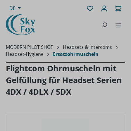
Zum Hauptinhalt springen
Du hast 0 Produk
Ware
DE
MODERN PILOT SHOP
Headsets & Intercoms
Headset-Hygiene
Ersatzohrmuscheln
Flightcom Ohrmuscheln mit
Gelfüllung für Headset Serien
4DX / 4DLX / 5DX
Bildergalerie überspringen