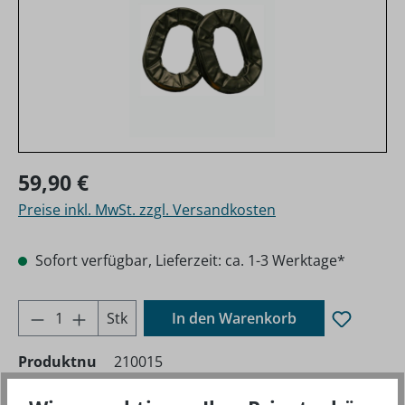
Regulärer Preis:
59,90 €
Preise inkl. MwSt. zzgl. Versandkosten
Sofort verfügbar, Lieferzeit: ca. 1-3 Werktage*
Produkt Anzahl: Gib den gewünschten Wer
Stk
In den Warenkorb
Produktnu
210015
mmer: