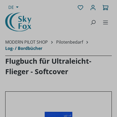
Zum Hauptinhalt springen
Du hast 0 Produk
Ware
DE
MODERN PILOT SHOP
Pilotenbedarf
Log- / Bordbücher
Flugbuch für Ultraleicht-
Flieger - Softcover
Bildergalerie überspringen