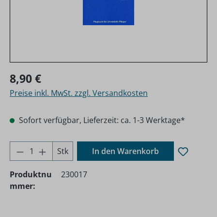
Regulärer Preis:
8,90 €
Preise inkl. MwSt. zzgl. Versandkosten
Sofort verfügbar, Lieferzeit: ca. 1-3 Werktage*
Produkt Anzahl: Gib den gewünschten Wer
Stk
In den Warenkorb
Produktnu
230017
mmer: