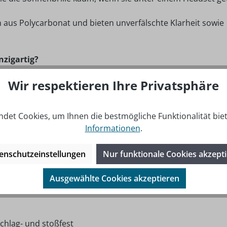
 aus Polycarbonat und bieten unverfälschte Klarheit sowie
nzigartig?
ven Komfort
Wir respektieren Ihre Privatsphäre
t 100% UV400 Sonnenschutz
und hohen Tragekomfort
det Cookies, um Ihnen die bestmögliche Funktionalität bie
Informationen
.
enschutzeinstellungen
Nur funktionale Cookies akzept
Ausgewählte Cookies akzeptieren
Nasenbr
ücke = 17 mm)
chlag- und sto
ßfest