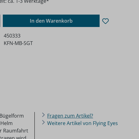
eit: ca. 1-3 Werktage*
ib den gewünschten Wert ein oder benutz
In den Warenkorb
450333
KFN-MB-SGT
 Bügelform
Fragen zum Artikel?
h Helm
Weitere Artikel von Flying Eyes
er Raumfahrt
tragen wird.