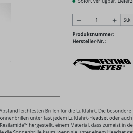
Sofort verfügbar, Lieferz
Produkt Anzahl: G
Stk
Produktnummer:
Hersteller-Nr.:
Abstand leichtesten Brillen f
ür die Luftfahrt. Die besondere
onnenbrillen unter fast jedem Luftfahrt-Headset oder auc
Resilamide™ hergestellt, einem Material, dass zumeist in d
e die Sonnenbrille kaum, wenn sie unter einem Headset ge