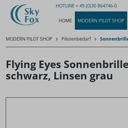
HOTLINE
+ 49 (0)30 864746-0
m Hauptinhalt springen
Zur Suche springen
Zur Hauptnavigation springen
HOME
MODERN PILOT SHOP
MODERN PILOT SHOP
Pilotenbedarf
Sonnenbrille
Flying Eyes Sonnenbrill
schwarz, Linsen grau
Bildergalerie überspringen