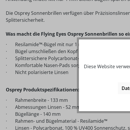
Die Osprey Sonnenbrillen verfügen über Präzisionslinsen
Splittersicherheit.
Was macht die Flying Eyes Osprey Sonnenbrillen so ei
·
Resilamide
™-Bügel mit nur 1 mm Dicke für ultimati
·
B
ügel umschließen den Kopf und nicht die Ohren
·
Splittersichere Polycarbonat-Sicherheitslinsen mi
·
Komfortable Nasen-Pads sorgen f
ür sicheren Sitz 
Diese Website verwen
·
Nicht polarisierte Linsen
Dat
Osprey Produktspezifikationen:
·
Rahmenbreite - 133 mm
·
Abmessungen Linsen - 52 mm breit x 39 mm hoch (
·
B
ügellänge - 140 mm
·
Rahmen- und B
ügelmaterial - Resilamide™
·
Linsen - Polycarbonat, 100 % UV400 Sonnenschutz, s