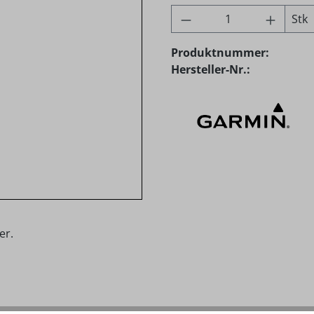
Produkt Anzahl: G
Stk
Produktnummer:
Hersteller-Nr.:
er.