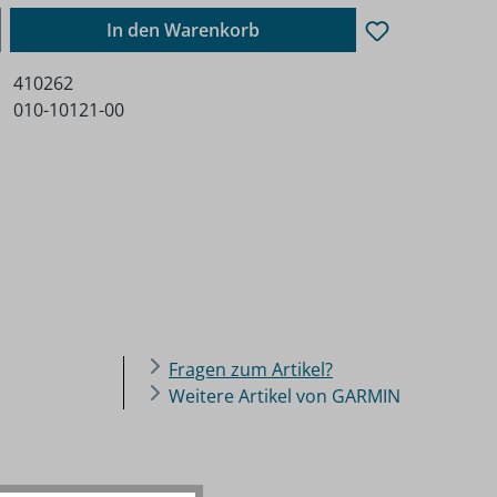
ib den gewünschten Wert ein oder benutz
In den Warenkorb
410262
010-10121-00
Fragen zum Artikel?
Weitere Artikel von GARMIN