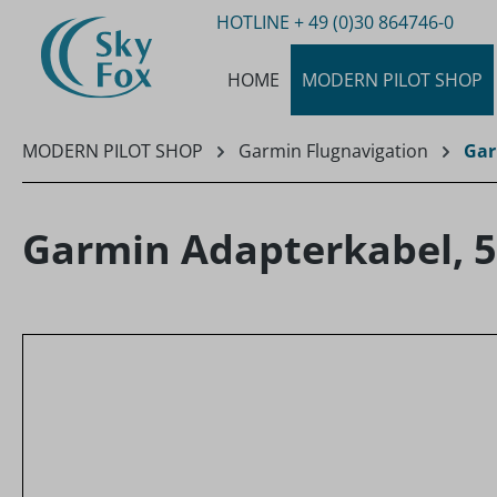
HOTLINE
+ 49 (0)30 864746-0
m Hauptinhalt springen
Zur Suche springen
Zur Hauptnavigation springen
HOME
MODERN PILOT SHOP
MODERN PILOT SHOP
Garmin Flugnavigation
Gar
Garmin Adapterkabel, 5
Bildergalerie überspringen