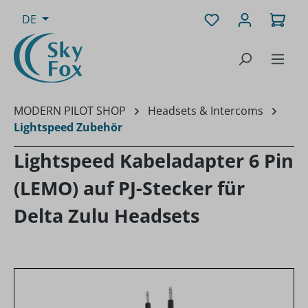
Zum Hauptinhalt springen
Du hast 0 Produk
Ware
DE
MODERN PILOT SHOP
Headsets & Intercoms
Lightspeed Zubehör
Lightspeed Kabeladapter 6 Pin
(LEMO) auf PJ-Stecker für
Delta Zulu Headsets
Bildergalerie überspringen