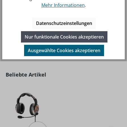
Mehr Informationen
.
BESCHREIBUNG
DER LIGHTSPEED KABELADAPTER (6-PIN LEMO AUF
Datenschutzeinstellungen
PJ-STECKER) KANN VERWENDET WERDEN, UM PANEL
BETRIEBENE DELTA ZULU HEADSETS IN…
MEHR
Nur funktionale Cookies akzeptieren
Ausgewählte Cookies akzeptieren
Produktgalerie überspringen
Beliebte Artikel