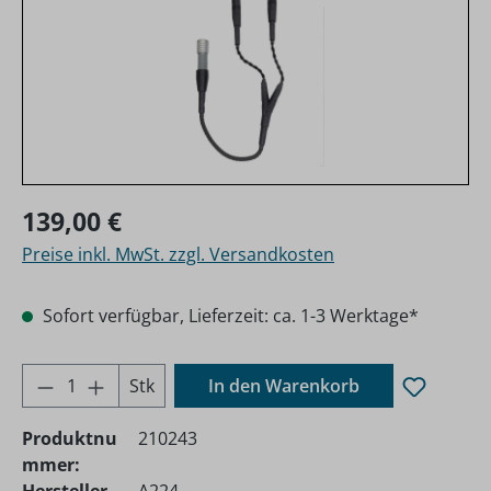
Regulärer Preis:
139,00 €
Preise inkl. MwSt. zzgl. Versandkosten
Sofort verfügbar, Lieferzeit: ca. 1-3 Werktage*
Produkt Anzahl: Gib den gewünschten Wer
Stk
In den Warenkorb
Produktnu
210243
mmer: