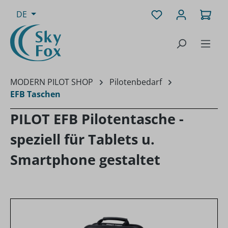
Zum Hauptinhalt springen
Du hast 0 Produk
Ware
DE
MODERN PILOT SHOP
Pilotenbedarf
EFB Taschen
PILOT EFB Pilotentasche -
speziell für Tablets u.
Smartphone gestaltet
Bildergalerie überspringen