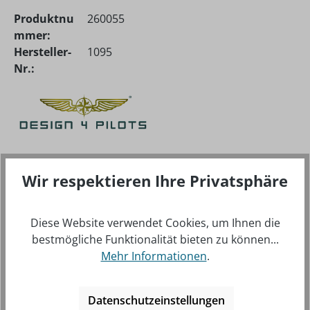
Produktnu
260055
mmer:
Hersteller-
1095
Nr.:
Wir respektieren Ihre Privatsphäre
BESCHREIBUNG
IN DER WELT DER FLIEGEREI SIND ELEKTRONISCHE
HELFER WIE TABLETS UND SMARTPHONES NICHT
Diese Website verwendet Cookies, um Ihnen die
MEHR WEGZUDENKEN UND DAHER WURDE DI…
bestmögliche Funktionalität bieten zu können...
MEHR
Mehr Informationen
.
Datenschutzeinstellungen