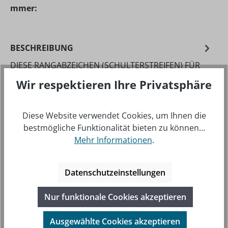
mmer:
BESCHREIBUNG
DIESE RANGABZEICHEN (SCHULTERSTREIFEN) FÜR
PILOTEN IN PREMIUM QUALITÄT EIGNEN SICH FÜR
Wir respektieren Ihre Privatsphäre
JACKETS, PULLOVER U…
MEHR
Diese Website verwendet Cookies, um Ihnen die
bestmögliche Funktionalität bieten zu können...
Mehr Informationen
.
Produktgalerie überspringen
Beliebte Artikel
Datenschutzeinstellungen
Nur funktionale Cookies akzeptieren
Ausgewählte Cookies akzeptieren