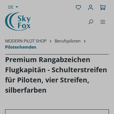
Zum Hauptinhalt springen
Du hast 0 Produk
Ware
DE
MODERN PILOT SHOP
Berufspiloten
Pilotenhemden
Premium Rangabzeichen
Flugkapitän - Schulterstreifen
für Piloten, vier Streifen,
silberfarben
Bildergalerie überspringen