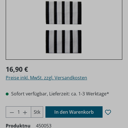
Regulärer Preis:
16,90 €
Preise inkl. MwSt. zzgl. Versandkosten
Sofort verfügbar, Lieferzeit: ca. 1-3 Werktage*
Produkt Anzahl: Gib den gewünschten Wer
Stk
In den Warenkorb
Produktnu
450053