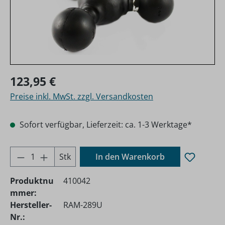
Regulärer Preis:
123,95 €
Preise inkl. MwSt. zzgl. Versandkosten
Sofort verfügbar, Lieferzeit: ca. 1-3 Werktage*
Produkt Anzahl: Gib den gewünschten Wer
Stk
In den Warenkorb
Produktnu
410042
mmer:
Hersteller-
RAM-289U
Nr.: