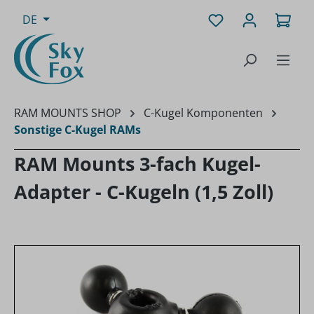
Zum Hauptinhalt springen
Du hast 0 Produk
Ware
DE
RAM MOUNTS SHOP
C-Kugel Komponenten
Sonstige C-Kugel RAMs
RAM Mounts 3-fach Kugel-
Adapter - C-Kugeln (1,5 Zoll)
Bildergalerie überspringen