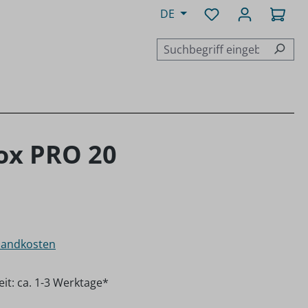
Du hast 0 Produk
Ware
DE
ox PRO 20
rsandkosten
eit: ca. 1-3 Werktage*