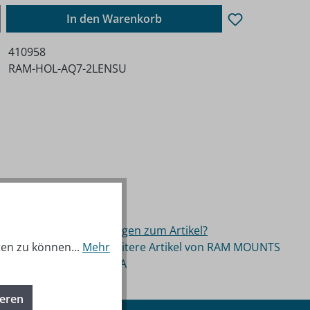
ib den gewünschten Wert ein oder benutz
In den Warenkorb
410958
RAM-HOL-AQ7-2LENSU
Fragen zum Artikel?
ten zu können...
Mehr
Weitere Artikel von RAM MOUNTS
USA
ieren