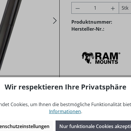
Produkt Anzahl: G
Stk
Produktnummer:
Hersteller-Nr.:
Wir respektieren Ihre Privatsphäre
AM-HOL-AQ7-2LENSU
det Cookies, um Ihnen die bestmögliche Funktionalität bie
Informationen
.
enschutzeinstellungen
Nur funktionale Cookies akzept