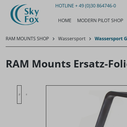
HOTLINE
+ 49 (0)30 864746-0
m Hauptinhalt springen
Zur Suche springen
Zur Hauptnavigation springen
HOME
MODERN PILOT SHOP
RAM MOUNTS SHOP
Wassersport
Wassersport G
RAM Mounts Ersatz-Fol
Bildergalerie überspringen