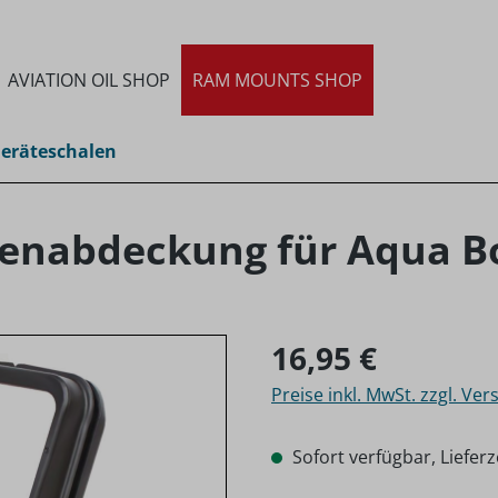
AVIATION OIL SHOP
RAM MOUNTS SHOP
eräteschalen
ienabdeckung für Aqua B
Regulärer Preis:
16,95 €
Preise inkl. MwSt. zzgl. Ve
Sofort verfügbar, Lieferz