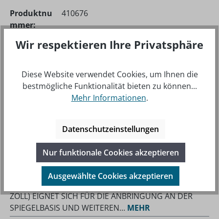
Produktnu
410676
mmer:
Hersteller-
RAM-B-272U
Wir respektieren Ihre Privatsphäre
Nr.:
Diese Website verwendet Cookies, um Ihnen die
bestmögliche Funktionalität bieten zu können...
Mehr Informationen
.
Datenschutzeinstellungen
Nur funktionale Cookies akzeptieren
BESCHREIBUNG
Ausgewählte Cookies akzeptieren
DIESER RAM MOUNTS BASISADAPTER MIT B-KUGEL (1
ZOLL) EIGNET SICH FÜR DIE ANBRINGUNG AN DER
SPIEGELBASIS UND WEITEREN…
MEHR