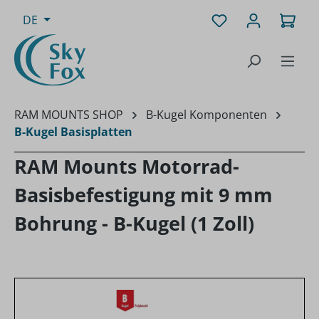
Zum Hauptinhalt springen
Du hast 0 Produk
Ware
DE
RAM MOUNTS SHOP
B-Kugel Komponenten
B-Kugel Basisplatten
RAM Mounts Motorrad-
Basisbefestigung mit 9 mm
Bohrung - B-Kugel (1 Zoll)
Bildergalerie überspringen