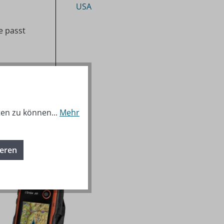
USA
e passt
ten zu können...
Mehr
ieren