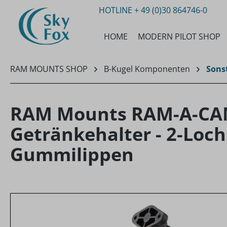
HOTLINE
+ 49 (0)30 864746-0
m Hauptinhalt springen
Zur Suche springen
Zur Hauptnavigation springen
HOME
MODERN PILOT SHOP
RAM MOUNTS SHOP
B-Kugel Komponenten
Sons
RAM Mounts RAM-A-CAN 
Getränkehalter - 2-Loch
Gummilippen
Bildergalerie überspringen