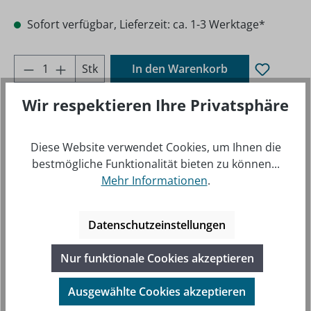
Sofort verfügbar, Lieferzeit: ca. 1-3 Werktage*
Produkt Anzahl: Gib den gewünschten Wer
Stk
In den Warenkorb
Produktnu
410685
Wir respektieren Ihre Privatsphäre
mmer:
Hersteller-
RAM-HOL-TABL-SMU
Diese Website verwendet Cookies, um Ihnen die
Nr.:
bestmögliche Funktionalität bieten zu können...
Mehr Informationen
.
Datenschutzeinstellungen
Nur funktionale Cookies akzeptieren
Ausgewählte Cookies akzeptieren