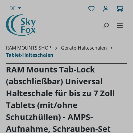
Zum Hauptinhalt springen
Du hast 0 Produk
Ware
DE
RAM MOUNTS SHOP
Geräte-Halteschalen
Tablet-Halteschalen
RAM Mounts Tab-Lock
(abschließbar) Universal
Halteschale für bis zu 7 Zoll
Tablets (mit/ohne
Schutzhüllen) - AMPS-
Aufnahme, Schrauben-Set