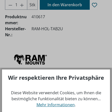
Produkt Anzahl: Gib den gewünschten Wer
Stk
In den Warenkorb
Produktnu
410617
mmer:
Hersteller-
RAM-HOL-TAB2U
Nr.:
Wir respektieren Ihre Privatsphäre
Diese Website verwendet Cookies, um Ihnen die
BESCHREIBUNG
bestmögliche Funktionalität bieten zu können...
DIE UNIVERSELLE RAM MOUNT TAB-TITE
Mehr Informationen
.
GERÄTEHALTESCHALE EIGNET SICH FÜR KLEINE