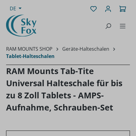
Zum Hauptinhalt springen
Du hast 0 Produk
Ware
DE
RAM MOUNTS SHOP
Geräte-Halteschalen
Tablet-Halteschalen
RAM Mounts Tab-Tite
Universal Halteschale für bis
zu 8 Zoll Tablets - AMPS-
Aufnahme, Schrauben-Set
Bildergalerie überspringen