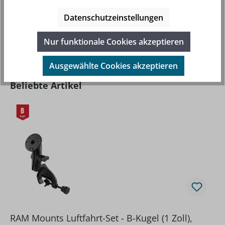
TABLETS WIE APPLE IPAD MINI, GOOGLE…
MEHR
Datenschutzeinstellungen
Nur funktionale Cookies akzeptieren
Ausgewählte Cookies akzeptieren
Produktgalerie überspringen
Beliebte Artikel
RAM Mounts Luftfahrt-Set - B-Kugel (1 Zoll),