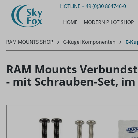
HOTLINE
+ 49 (0)30 864746-0
m Hauptinhalt springen
Zur Suche springen
Zur Hauptnavigation springen
HOME
MODERN PILOT SHOP
RAM MOUNTS SHOP
C-Kugel Komponenten
C-Ku
RAM Mounts Verbundsto
- mit Schrauben-Set, im
Bildergalerie überspringen