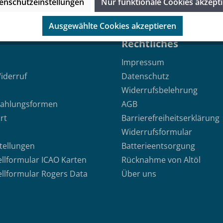
enschutzeinstellungen
Nur funktionale Cookies akzept
Ausgewählte Cookies akzeptieren
Rechtliches
Impressum
iderruf
Datenschutz
Widerrufsbelehrung
Zahlungsformen
AGB
rt
Barrierefreiheitserklärung
Widerrufsformular
stellungen
Batterieentsorgung
ellformular ICAO Karten
Rücknahme von Altöl
ellformular Rogers Data
Über uns