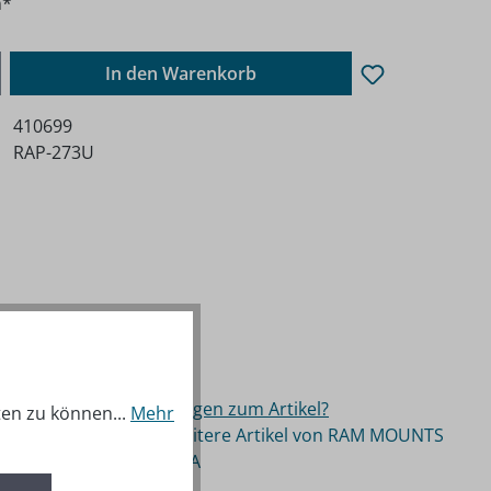
n*
ib den gewünschten Wert ein oder benutz
In den Warenkorb
410699
RAP-273U
Fragen zum Artikel?
ten zu können...
Mehr
Weitere Artikel von RAM MOUNTS
USA