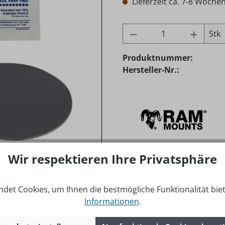
Lieferzeit ca. 7-8 Woche
Produkt Anzahl: G
Stk
Produktnummer:
Hersteller-Nr.:
Wir respektieren Ihre Privatsphäre
rial: High Strength Composite
det Cookies, um Ihnen die bestmögliche Funktionalität bie
Informationen
.