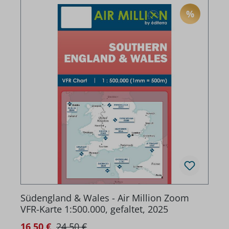
%
RABATT
Südengland & Wales - Air Million Zoom
VFR-Karte 1:500.000, gefaltet, 2025
Regulärer Preis:
Verkaufspreis:
16,50 €
24,50 €