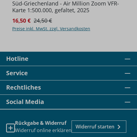
Süd-Griechenland - Air Million Zoom VFR-
Karte 1:500.000, gefaltet, 2025
Regulärer Preis:
Verkaufspreis:
16,50 €
24,50 €
Preise inkl. MwSt. zzgl. Versandkosten
Hotline
Service
Rechtliches
Social Media
Rückgabe & Widerruf
Widerruf starten
Widerruf online erklären