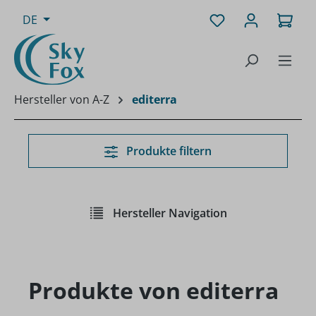
Zum Hauptinhalt springen
Du hast 0 Produk
Ware
DE
Hersteller von A-Z
editerra
Produkte filtern
Hersteller Navigation
Produkte von editerra