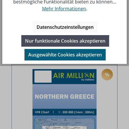
bestmögliche Funktionalität bieten zu können...
Mehr Informationen
.
Datenschutzeinstellungen
Großbritannien & Irland - Air Million VFR-
Karte 1:1.000.000, gefaltet, 2025
Nur funktionale Cookies akzeptieren
Regulärer Preis:
Verkaufspreis:
16,50 €
24,50 €
Preise inkl. MwSt. zzgl. Versandkosten
Ausgewählte Cookies akzeptieren
%
RABATT