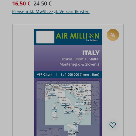
Regulärer Preis:
Verkaufspreis:
16,50 €
24,50 €
Preise inkl. MwSt. zzgl. Versandkosten
%
RABATT