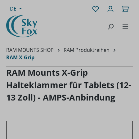
Zum Hauptinhalt springen
Du hast 0 Produk
Ware
DE
RAM MOUNTS SHOP
RAM Produktreihen
RAM X-Grip
RAM Mounts X-Grip
Halteklammer für Tablets (12-
13 Zoll) - AMPS-Anbindung
Bildergalerie überspringen